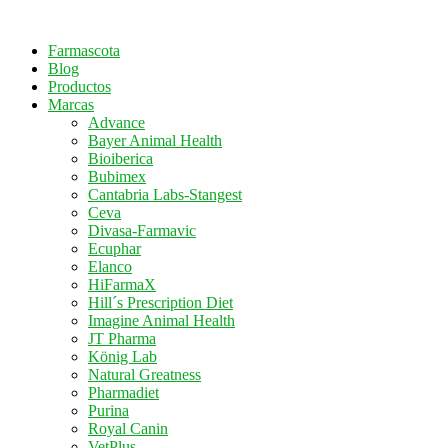
Saltar
al
Farmascota
contenido
Blog
Productos
Marcas
Advance
Bayer Animal Health
Bioiberica
Bubimex
Cantabria Labs-Stangest
Ceva
Divasa-Farmavic
Ecuphar
Elanco
HiFarmaX
Hill´s Prescription Diet
Imagine Animal Health
JT Pharma
König Lab
Natural Greatness
Pharmadiet
Purina
Royal Canin
VetPlus