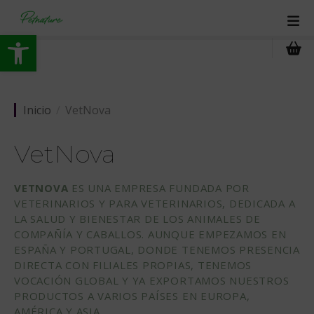
S
a
Abrir barra de herramientas
l
t
a
r
a
Inicio
VetNova
l
c
VetNova
o
n
VETNOVA
ES UNA EMPRESA FUNDADA POR
t
VETERINARIOS Y PARA VETERINARIOS, DEDICADA A
e
LA SALUD Y BIENESTAR DE LOS ANIMALES DE
n
COMPAÑÍA Y CABALLOS. AUNQUE EMPEZAMOS EN
i
ESPAÑA Y PORTUGAL, DONDE TENEMOS PRESENCIA
d
DIRECTA CON FILIALES PROPIAS, TENEMOS
o
VOCACIÓN GLOBAL Y YA EXPORTAMOS NUESTROS
PRODUCTOS A VARIOS PAÍSES EN EUROPA,
AMÉRICA Y ASIA.