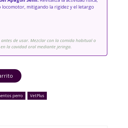
del Apagón Senil:
Revitaliza la actividad física,
o locomotor, mitigando la rigidez y el letargo
 antes de usar. Mezclar con la comida habitual o
en la cavidad oral mediante jeringa.
arrito
entos perro
VetPlus