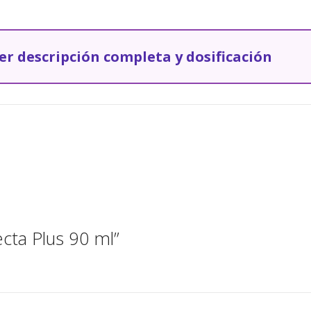
u
s
9
eer descripción completa y dosificación
0
m
l
c
a
n
t
i
d
a
d
cta Plus 90 ml”