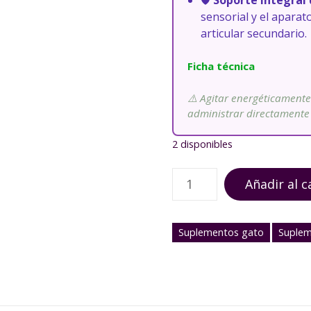
🛡️
Soporte Integral 
sensorial y el aparat
articular secundario.
Ficha técnica
⚠️ Agitar energéticamente
administrar directamente 
2 disponibles
C
Añadir al c
o
n
e
Suplementos gato
Suplem
c
t
a
P
l