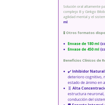
Solución oral altamente p
complejo B y Ginkgo Biloba
agilidad mental y el sist
ml
.
🧪 Otros formatos dispo
Envase de 180 ml
(c
Envase de 450 ml
(c
Beneficios Clínicos de 
✔️
Inhibidor Natura
deterioro cognitivo, 
estado de ánimo en 
🧬
Alta Concentraci
estructura neuronal, 
conducción del sistem