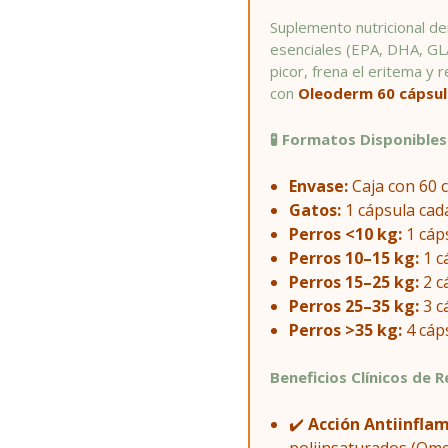
Suplemento nutricional d
esenciales (EPA, DHA, GLA
picor, frena el eritema y 
con
Oleoderm 60 cápsul
🧪 Formatos Disponibles 
Envase:
Caja con 60 c
Gatos:
1 cápsula cada
Perros <10 kg:
1 cáps
Perros 10–15 kg:
1 cá
Perros 15–25 kg:
2 cá
Perros 25–35 kg:
3 cá
Perros >35 kg:
4 cáps
Beneficios Clínicos de 
✔️
Acción Antiinfla