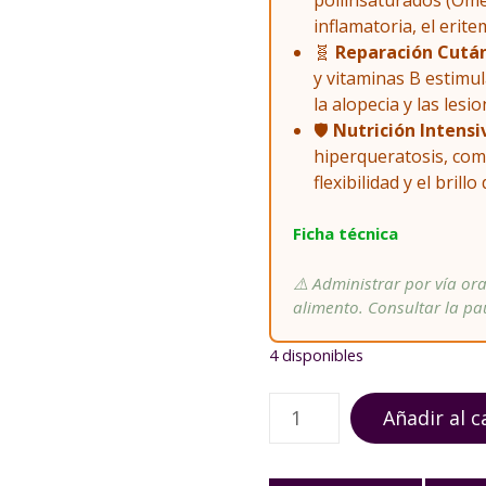
poliinsaturados (Ome
inflamatoria, el erite
🧬
Reparación Cutá
y vitaminas B estimul
la alopecia y las les
🛡️
Nutrición Intensi
hiperqueratosis, com
flexibilidad y el brillo
Ficha técnica
⚠️ Administrar por vía ora
alimento. Consultar la pa
4 disponibles
O
Añadir al c
l
e
o