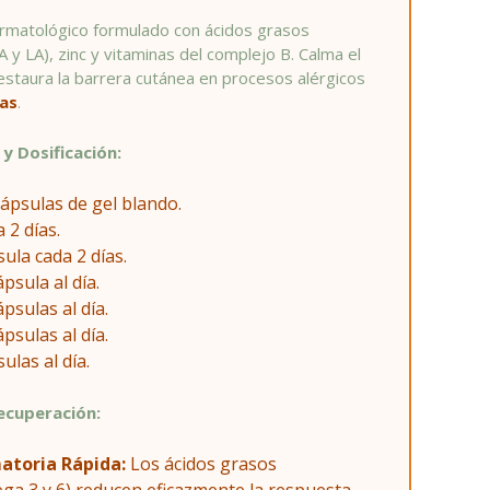
ermatológico formulado con ácidos grasos
 y LA), zinc y vitaminas del complejo B. Calma el
restaura la barrera cutánea en procesos alérgicos
as
.
y Dosificación:
ápsulas de gel blando.
 2 días.
ula cada 2 días.
psula al día.
psulas al día.
psulas al día.
ulas al día.
Recuperación:
matoria Rápida:
Los ácidos grasos