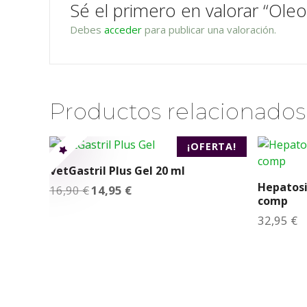
Sé el primero en valorar “Ole
Debes
acceder
para publicar una valoración.
Productos relacionados
¡OFERTA!
VetGastril Plus Gel 20 ml
Hepatosi
E
E
16,90
€
14,95
€
l
l
comp
p
p
32,95
€
r
r
e
e
c
c
i
i
o
o
o
a
r
c
i
t