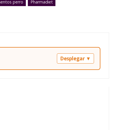
entos perro
Pharmadiet
Desplegar ▼