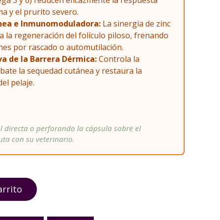
ga 3 y 6) reducen eficazmente la respuesta
ma y el prurito severo.
nea e Inmunomoduladora:
La sinergia de zinc
a la regeneración del folículo piloso, frenando
iones por rascado o automutilación.
va de la Barrera Dérmica:
Controla la
bate la sequedad cutánea y restaura la
 del pelaje.
l directa o perforando la cápsula sobre el
uta con su veterinario.
arrito