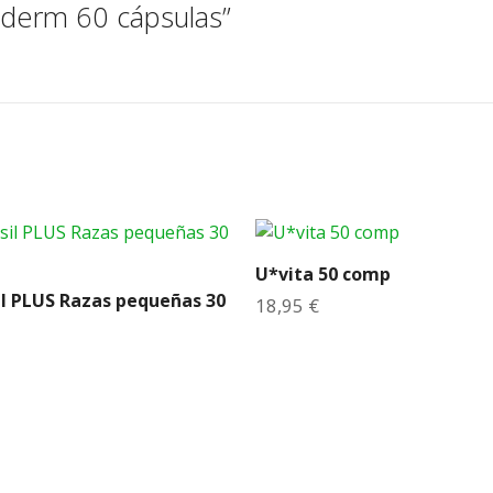
i
oderm 60 cápsulas”
d
a
d
U*vita 50 comp
l PLUS Razas pequeñas 30
18,95
€