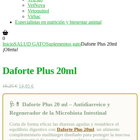
VetNova
Vetoquinol
Virbac
Especialistas en nutrición y bienestar animal
0
Inicio
SALUD GATO
Suplementos gato
Daforte Plus 20ml
¡Oferta!
Daforte Plus 20ml
El
El
16,25
€
14,05
€
precio
precio
original
actual
era:
es:
🩺💊 Daforte Plus 20 ml – Antidiarreico y
16,25 €.
14,05 €.
Regenerador de la Microbiota Intestinal
Corta de forma eficaz las diarreas agudas y restablece el
equilibrio digestivo con
Daforte Plus 20ml
, un alimento
complementario multitarget diseñado para proteger la mucosa