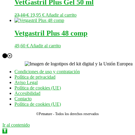
VetGastril Plus Gel 50 ml
El
El
23,10
€
19,95
€
Añadir al carrito
precio
precio
original
actual
era:
es:
Vetgastril Plus 48 comp
23,10 €.
19,95 €.
49,60
€
Añadir al carrito
Condiciones de uso y contratación
Política de privacidad
Aviso Legal
Política de cookies (UE)
Accesibilidad
Contacto
Política de cookies (UE)
©Petnature - Todos los derechos reservados
Ir al contenido
Abrir barra de herramientas