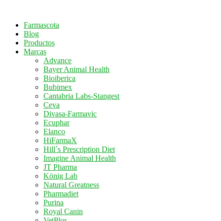
Saltar
al
Farmascota
contenido
Blog
Productos
Marcas
Advance
Bayer Animal Health
Bioiberica
Bubimex
Cantabria Labs-Stangest
Ceva
Divasa-Farmavic
Ecuphar
Elanco
HiFarmaX
Hill´s Prescription Diet
Imagine Animal Health
JT Pharma
König Lab
Natural Greatness
Pharmadiet
Purina
Royal Canin
VetPlus