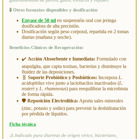
gastrointestinal de perros, gatos, exóticos y reptiles.
🧪 Otros formatos disponibles y dosificación:
Envase de 50 ml
en suspensión oral con jeringa
dosificadora de alta precisión.
Dosificación según peso corporal, repartida en 2 tomas
diarias (mañana y noche).
Beneficios Clínicos de Recuperación:
✔️
Acción Absorbente e Inmediata:
Formulado con
atapulgita, que capta toxinas, bacterias y disminuye la
fluidez de las deposiciones.
🧬
Soporte Probiótico y Posbióticos:
Incorpora
L.
acidophilus
vivo junto a lactobacilos inactivados (
L.
reuteri
y
L. rhamnosus
) para reequilibrar la microbiota
de forma rápida.
🛡️
Reposición Electrolítica:
Aporta sales minerales
(zinc, potasio y sodio) para prevenir la deshidratación
por pérdida de líquidos.
Ficha técnica
⚠️ Indicado para diarreas de origen vírico, bacteriano,