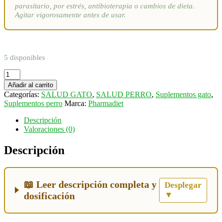
parasitario, por estrés, antibioterapia o cambios de dieta.
Agitar vigorosamente antes de usar.
5 disponibles
Daforte
Plus
Añadir al carrito
20ml
Categorías:
SALUD GATO
,
SALUD PERRO
,
Suplementos gato
,
cantidad
Suplementos perro
Marca:
Pharmadiet
Descripción
Valoraciones (0)
Descripción
📖 Leer descripción completa y
Desplegar
dosificación
▼