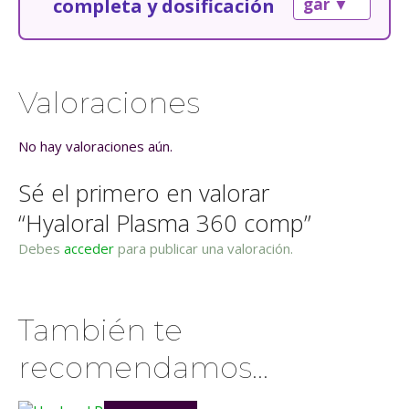
completa y dosificación
gar ▼
c
a
n
t
Valoraciones
i
d
No hay valoraciones aún.
a
d
Sé el primero en valorar
“Hyaloral Plasma 360 comp”
Debes
acceder
para publicar una valoración.
También te
recomendamos…