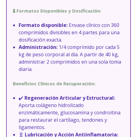
n
l
a
e
🧪 Formatos Disponibles y Dosificación:
l
s
Formato disponible:
e
Envase clínico con 360
:
comprimidos divisibles en 4 partes para una
r
2
dosificación exacta.
a
6
Administración:
:
1/4 comprimido por cada 5
8
kg de peso corporal al día. A partir de 40 kg,
3
,
administrar 2 comprimidos en una sola toma
2
4
diaria.
0
0
,
Beneficios Clínicos de Recuperación:
9
€
5
.
✔️
Regeneración Articular y Estructural:
Aporta colágeno hidrolizado
€
enzimáticamente, glucosamina y condroitina
.
para restaurar el cartílago, tendones y
ligamentos.
🧬
Lubricación y Acción Antiinflamatoria: