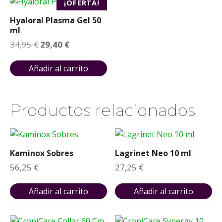
¡OFERTA!
Hyaloral Plasma Gel 50
ml
E
E
34,95
€
29,40
€
l
l
p
p
r
r
Añadir al carrito
e
e
c
c
i
i
o
o
Productos relacionados
o
a
r
c
i
t
g
u
i
a
n
l
Kaminox Sobres
Lagrinet Neo 10 ml
a
e
l
s
56,25
€
27,25
€
e
:
r
2
a
9
Añadir al carrito
Añadir al carrito
:
,
3
4
4
0
,