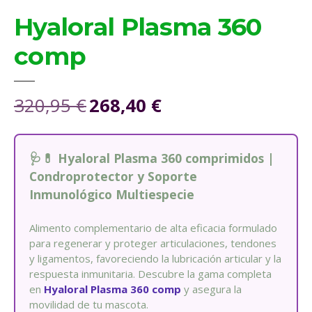
Hyaloral Plasma 360
comp
320,95
€
268,40
€
E
E
l
l
p
p
r
r
🩺💊 Hyaloral Plasma 360 comprimidos |
e
e
Condroprotector y Soporte
c
c
Inmunológico Multiespecie
i
i
o
o
Alimento complementario de alta eficacia formulado
o
a
para regenerar y proteger articulaciones, tendones
r
c
y ligamentos, favoreciendo la lubricación articular y la
i
t
respuesta inmunitaria. Descubre la gama completa
g
u
en
Hyaloral Plasma 360 comp
y asegura la
i
a
movilidad de tu mascota.