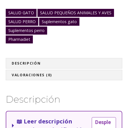
a
l
SALUD GATO
SALUD PEQUEÑOS ANIMALES Y AVES
o
SALUD PERRO
Suplementos gato
r
a
Suplementos perro
l
Pharmadiet
P
l
a
DESCRIPCIÓN
s
m
VALORACIONES (0)
a
3
6
Descripción
0
c
o
m
📖 Leer descripción
Desple
p