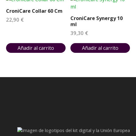
9
€
5
.
CroniCare Collar 60 Cm
€
CroniCare Synergy 10
22,90
€
.
ml
39,30
€
Añadir al carrito
Añadir al carrito