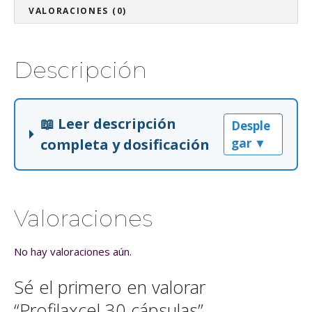
3
VALORACIONES (0)
0
c
á
Descripción
p
s
u
📖 Leer descripción
l
Desple
a
completa y dosificación
gar ▼
s
c
a
n
Valoraciones
t
i
No hay valoraciones aún.
d
a
Sé el primero en valorar
d
“Profilaxcel 30 cápsulas”