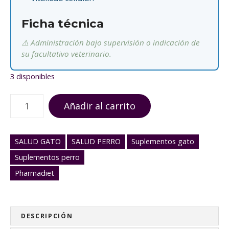
Ficha técnica
⚠️ Administración bajo supervisión o indicación de
su facultativo veterinario.
3 disponibles
P
Añadir al carrito
r
o
f
SALUD GATO
SALUD PERRO
Suplementos gato
i
Suplementos perro
l
a
Pharmadiet
x
c
e
DESCRIPCIÓN
l