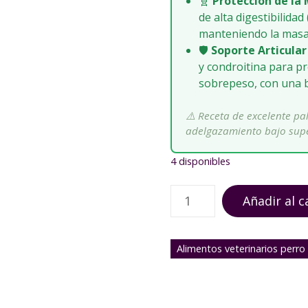
🧬
Protección de la
de alta digestibilida
manteniendo la masa
🛡️
Soporte Articular
y condroitina para pr
sobrepeso, con una b
⚠️ Receta de excelente pa
adelgazamiento bajo super
4 disponibles
R
Añadir al c
o
y
a
Alimentos veterinarios perro
l
C
a