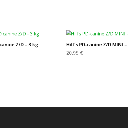
g
h
t
M
a
n
a
 canine Z/D – 3 kg
Hill´s PD-canine Z/D MINI –
g
20,95
€
e
m
e
n
t
1
,
5
k
g
c