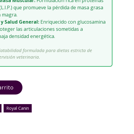
 Masa Muscular:
Formulación rica en proteínas
d (L.I.P.) que promueve la pérdida de masa grasa
 magra.
 y Salud General:
Enriquecido con glucosamina
oteger las articulaciones sometidas a
aja densidad energética.
latabilidad formulada para dietas estricta de
visión veterinaria.
arrito
Royal Canin