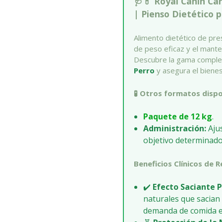
🩺💊 Royal Canin C
| Pienso Dietético p
Alimento dietético de pre
de peso eficaz y el mante
Descubre la gama compl
Perro
y asegura el bienes
🧪 Otros formatos dispo
Paquete de 12 kg
.
Administración:
Ajus
objetivo determinado 
Beneficios Clínicos de 
✔️
Efecto Saciante 
naturales que sacian 
demanda de comida e