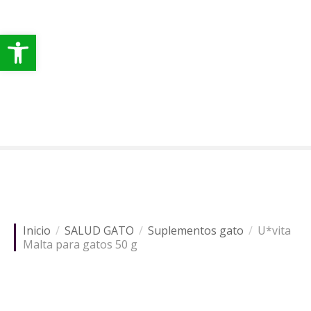
S
a
Abrir barra de herramientas
l
t
a
r
a
l
c
o
n
t
e
n
Inicio
SALUD GATO
Suplementos gato
U*vita
i
Malta para gatos 50 g
d
o