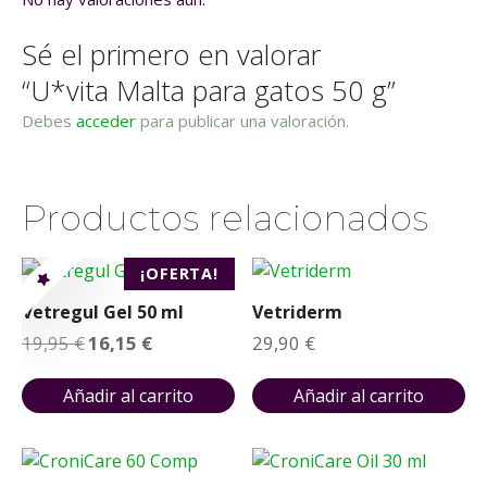
a
Sé el primero en valorar
n
t
“U*vita Malta para gatos 50 g”
i
Debes
acceder
para publicar una valoración.
d
a
d
Productos relacionados
¡OFERTA!
Vetregul Gel 50 ml
Vetriderm
E
E
19,95
€
16,15
€
29,90
€
l
l
p
p
r
r
Añadir al carrito
Añadir al carrito
e
e
c
c
i
i
o
o
o
a