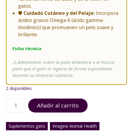
gatos.
🛡️
Cuidado Cutáneo y del Pelaje:
Incorpora
ácidos grasos Omega-6 (ácido gamma-
linolénico) que promueven un pelo suave y
brillante.
Ficha técnica
⚠️ Administrar sobre la pata delantera o el hocico
para que el gato lo ingiera de forma espontánea
durante su limpieza rutinaria.
2 disponibles
U
Añadir al carrito
*
v
i
Suplementos gato
Imagine Animal Health
t