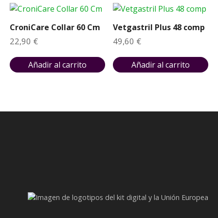
o
a
r
c
i
t
CroniCare Collar 60 Cm
Vetgastril Plus 48 comp
g
u
i
a
22,90
€
49,60
€
n
l
a
e
l
s
Añadir al carrito
Añadir al carrito
e
:
r
1
a
9
:
,
2
9
3
5
,
1
€
0
.
€
.