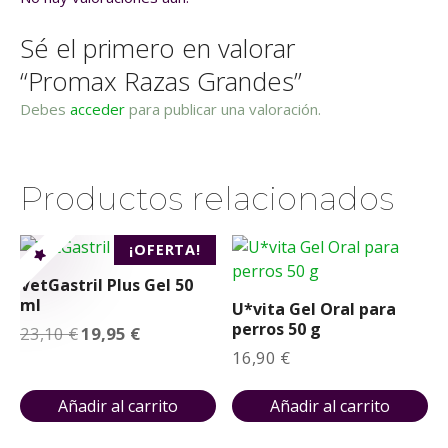
a
Sé el primero en valorar
d
“Promax Razas Grandes”
Debes
acceder
para publicar una valoración.
Productos relacionados
¡OFERTA!
VetGastril Plus Gel 50
ml
U*vita Gel Oral para
perros 50 g
E
E
23,10
€
19,95
€
l
l
16,90
€
p
p
r
r
e
e
Añadir al carrito
Añadir al carrito
c
c
i
i
o
o