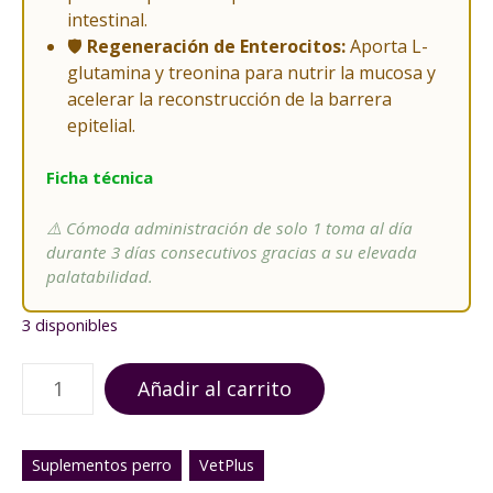
intestinal.
🛡️
Regeneración de Enterocitos:
Aporta L-
glutamina y treonina para nutrir la mucosa y
acelerar la reconstrucción de la barrera
epitelial.
Ficha técnica
⚠️ Cómoda administración de solo 1 toma al día
durante 3 días consecutivos gracias a su elevada
palatabilidad.
3 disponibles
P
Añadir al carrito
r
o
m
Suplementos perro
VetPlus
a